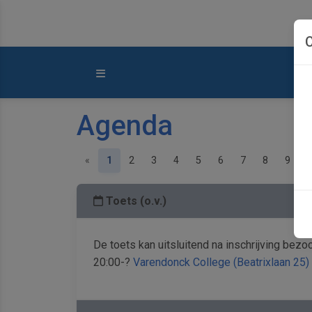
C
Agenda
Previous
(current)
«
1
2
3
4
5
6
7
8
9
»
Toets (o.v.)
De toets kan uitsluitend na inschrijving be
20:00-?
Varendonck College (Beatrixlaan 25)