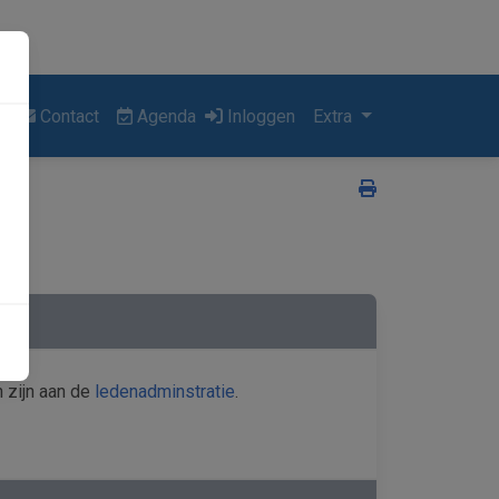
Contact
Agenda
Inloggen
Extra
Print pagina
 zijn aan de
ledenadminstratie
.