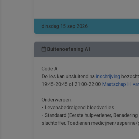
dinsdag 15 sep 2026
Buitenoefening A1
Code A
De les kan uitsluitend na
inschrijving
bezocht
19:45-20:45 of 21:00-22:00
Maatschap H. van
Onderwerpen:
- Levensbedreigend bloedverlies
- Standaard (Eerste hulpverlener, Benadering 
slachtoffer, Toedienen medicijnen/asperine/p