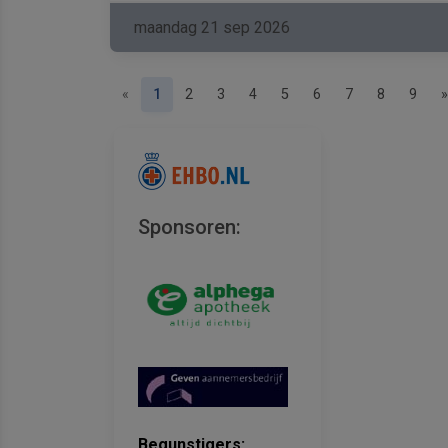
maandag 21 sep 2026
Previous
(current)
«
1
2
3
4
5
6
7
8
9
»
Sponsoren:
Begunstigers: