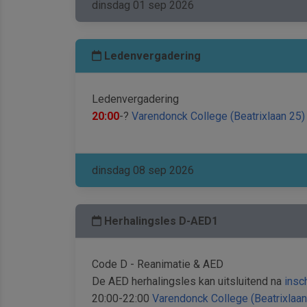
dinsdag 01 sep 2026
Ledenvergadering
Ledenvergadering
20:00
-?
Varendonck College (Beatrixlaan 25)
dinsdag 08 sep 2026
Herhalingsles D-AED1
Code D - Reanimatie & AED
De AED herhalingsles kan uitsluitend na
insch
20:00-22:00
Varendonck College (Beatrixlaan